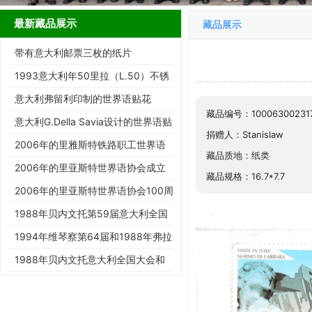
最新藏品展示
藏品展示
带有意大利邮票三枚的纸片
1993意大利年50里拉（L.50）不锈
钢流通硬币
意大利弗留利印制的世界语贴花
藏品编号：10006300231
意大利G.Della Savia设计的世界语贴
捐赠人：Stanislaw
花
2006年的里雅斯特铁路职工世界语
藏品质地：纸类
小组成立25周年纪念明信片
2006年的里亚斯特世界语协会成立
藏品规格：16.7*7.7
100周年明信片
2006年的里亚斯特世界语协会100周
年纪念明信片
1988年贝内文托第59届意大利全国
世界语大会实寄明信片
1994年维琴察第64届和1988年弗拉
斯卡蒂第76届世界语大会展片
1988年贝内文托意大利全国大会和
1998年罗马欧洲世界语大会展…