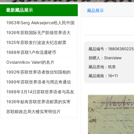
最新藏品展示
藏品展示
1963年Serg Aleksejerce给人民中国
报道寄资料的信封
1926年苏联国际无产阶级世界语大
会邮票
1925年苏联发行波波夫纪念邮票
藏品编号：18806360225
1988年苏联1卢布流通硬币
捐赠人：Stanisław
Ovsiannikov Valeri的名片
藏品质地：纸类
1992年苏联世界语者致信邹国相的
藏品规格：16*11
信封
1989年苏联世界语者与周志奇通信
的信封
1988年3月14日苏联世界语者与高友
铭通信的信封
1926年贴有苏联世界语邮票的实寄
封
苏联邮政总局大楼实寄明信片