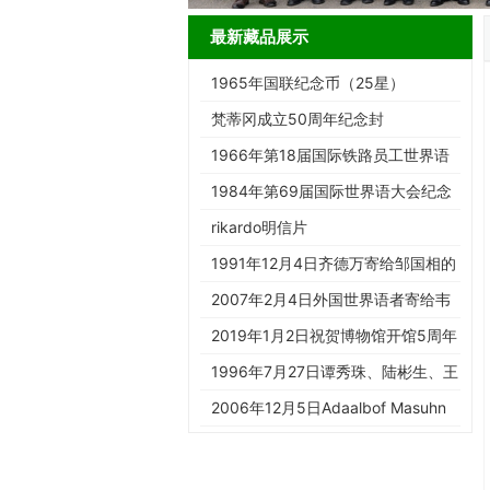
最新藏品展示
1965年国联纪念币（25星）
梵蒂冈成立50周年纪念封
1966年第18届国际铁路员工世界语
大会纪念章
1984年第69届国际世界语大会纪念
章
rikardo明信片
1991年12月4日齐德万寄给邹国相的
明信片
2007年2月4日外国世界语者寄给韦
山的明信片
2019年1月2日祝贺博物馆开馆5周年
1996年7月27日谭秀珠、陆彬生、王
瑞祥、于涛在第81届国际世界…
2006年12月5日Adaalbof Masuhn
寄给国际台世界语部的明信片