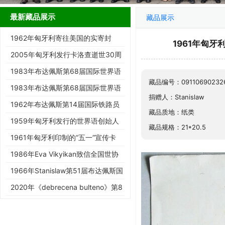
最新藏品展示
藏品展示
1962年匈牙利寄往美国的实寄封
1961年匈
2005年匈牙利发行卡洛查逝世30周
年纪念邮票
1983年布达佩斯第68届国际世界语
藏品编号：09110690232
大会纪念邮票（无齿）
1983年布达佩斯第68届国际世界语
捐赠人：Stanislaw
大会纪念邮票
1962年布达佩斯第14届国际铁路员
藏品质地：纸类
工世界语大会纪念邮票
1959年匈牙利发行的世界语创始人
藏品规格：21*20.5
柴门霍夫无齿纪念邮票
1961年匈牙利印制的“五一”宣传卡
（带有波兰第16届全国世界…
1986年Eva Vikyikan致信全国世协
的信封
1966年Stanislaw第51届布达佩斯国
际世界语大会代表证
2020年《debrecena bulteno》第8
期