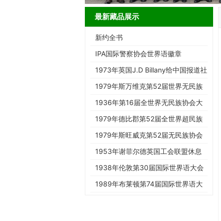
最新藏品展示
新约全书
IPA国际警察协会世界语徽章
1973年英国J.D Billany给中国报道社
寄文物的信封
1979年斯万维克第52届世界无民族
协会大会明信片
1936年第16届全世界无民族协会大
会实寄明信片
1979年德比郡第52届全世界超民族
协会大会实寄明信片
1979年斯旺威克第52届无民族协会
大会明信片
1953年谢菲尔德英国工会联盟休息
室工党之家明信片
1938年伦敦第30届国际世界语大会
实寄封
1989年布莱顿第74届国际世界语大
会实寄明信片展片