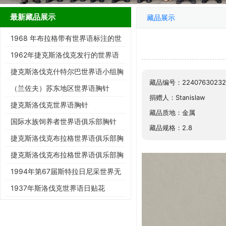
最新藏品展示
藏品展示
1968 年布拉格带有世界语标注的世
界邮展邮票
1962年捷克斯洛伐克发行的世界语
展览邮票
捷克斯洛伐克什特尔巴世界语小组胸
藏品编号：22407630232
针
（兰佐夫）苏东地区世界语胸针
捐赠人：Stanislaw
捷克斯洛伐克世界语胸针
藏品质地：金属
国际水族饲养者世界语俱乐部胸针
藏品规格：2.8
捷克斯洛伐克布拉格世界语俱乐部胸
针
捷克斯洛伐克布拉格世界语俱乐部胸
针
1994年第67届斯特拉日尼采世界无
民族协会大会明信片
1937年斯洛伐克世界语日贴花