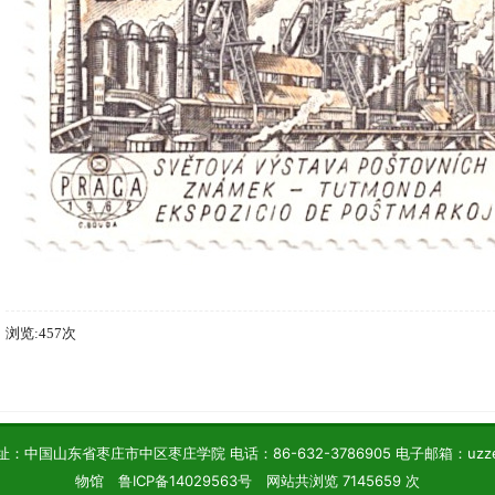
浏览:457次
中国山东省枣庄市中区枣庄学院 电话：86-632-3786905 电子邮箱：uzzesp
物馆 鲁ICP备14029563号 网站共浏览 7145659 次