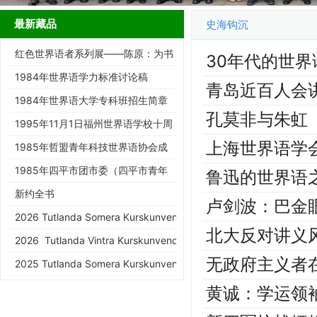
最新藏品
史海钩沉
红色世界语者系列展——陈原：为书
30年代的世
而生的跨界智者
1984年世界语学力标准讨论稿
青岛近百人会
1984年世界语大学专科班招生简章
孔莫非与朱虹
1995年11月1日福州世界语学校十周
上海世界语学
年庆典请柬
1985年哲盟青年科技世界语协会成
立大会请柬
1985年四平市团市委（四平市青年
鲁迅的世界语
世协筹）请柬
新约全书
卢剑波：巴金眼
2026 Tutlanda Somera Kurskunveno de KEA
北大反对讲义
2026 Tutlanda Vintra Kurskunveno de KEA
无政府主义者
2025 Tutlanda Somera Kurskunveno de KEA
黄诚：学运领