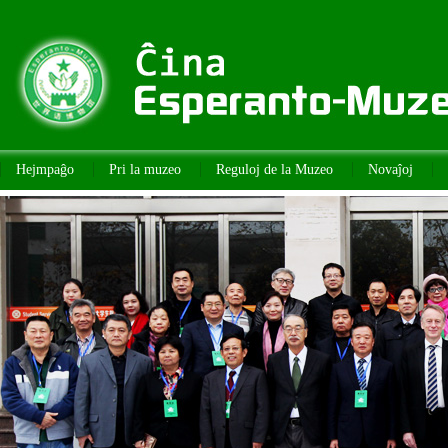
Hejmpaĝo
Pri la muzeo
Reguloj de la Muzeo
Novaĵoj