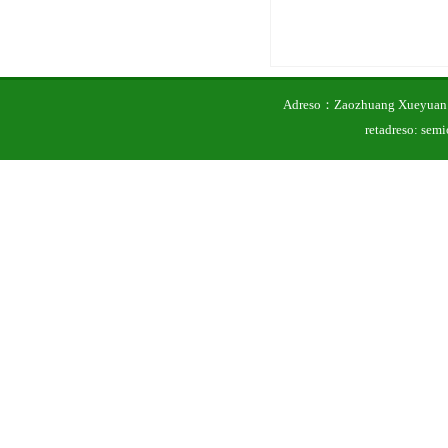
Adreso：Zaozhuang Xueyuan 
retadreso: se