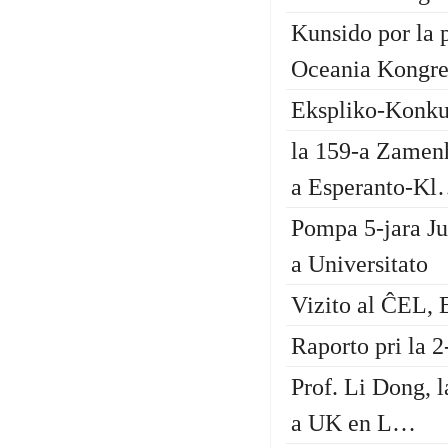
Kunsido por la 
Oceania Kongr
Ekspliko-Konku
la 159-a Zamen
a Esperanto-K
Pompa 5-jara J
a Universitato
Vizito al ĈEL,
Raporto pri la 
Prof. Li Dong, l
a UK en L…