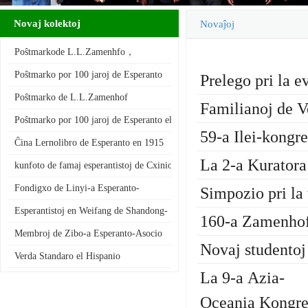
Novaj kolektoj
Novaĵoj
Poŝtmarkode L.L.Zamenhfo，
autoro de Esperanto
Poŝtmarko por 100 jaroj de Esperanto
Prelego pri la 
Poŝtmarko de L.L.Zamenhof
Familianoj de V
Poŝtmarko por 100 jaroj de Esperanto el Polllando
59-a Ilei-kongr
Ĉina Lernolibro de Esperanto en 1915
La 2-a Kurator
kunfoto de famaj esperantistoj de Cxinio Lauxlum,Bao Shuj…
Fondigxo de Linyi-a Esperanto-
Simpozio pri la
Asocio de Shangdong-provinc…
Esperantistoj en Weifang de Shandong-
160-a Zamenho
a Provinco
Membroj de Zibo-a Esperanto-Asocio
Novaj studentoj
Verda Standaro el Hispanio
La 9-a Azia-
Oceania Kongre